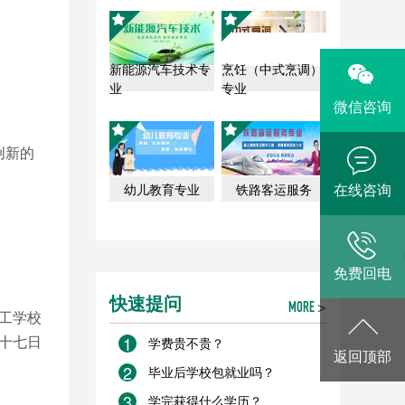
新能源汽车技术专
烹饪（中式烹调）
业
专业
微信咨询
创新的
在线咨询
幼儿教育专业
铁路客运服务
免费回电
快速提问
MORE >
工学校
1
学费贵不贵？
十七日
返回顶部
2
毕业后学校包就业吗？
3
学完获得什么学历？