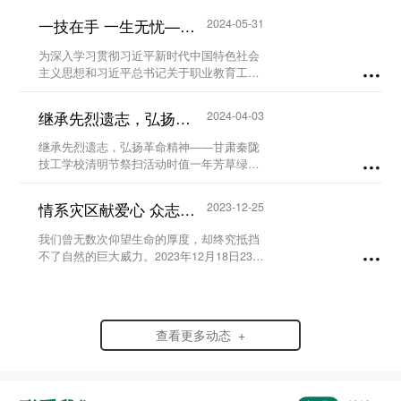
一技在手 一生无忧——甘肃秦陇技工学校职教活动周系列活动...
2024-05-31
为深入学习贯彻习近平新时代中国特色社会
主义思想和习近平总书记关于职业教育工作
的重要指示精神及全国职业教育大会精神，
进一步营造国家尊重技能、社会崇尚技能、
继承先烈遗志，弘扬革命精神-甘肃秦陇技工学校清明节祭扫活动...
2024-04-03
人人享有技能的校园氛围。5月23日至29
日，我校...
继承先烈遗志，弘扬革命精神——甘肃秦陇
技工学校清明节祭扫活动时值一年芳草绿，
又是一年清明时。为缅怀革命先烈、铭记历
史，弘扬爱国情怀，赓续红色血脉，传承英
情系灾区献爱心 众志成城渡难关...
2023-12-25
烈精神，在党支部及校团委的组织领导下，
我校于20...
我们曾无数次仰望生命的厚度，却终究抵挡
不了自然的巨大威力。2023年12月18日23时
59分，6.2级地震突袭寒夜中的甘肃省临夏
州积石山县，灾情范围波及到了甘肃、青海
两省。...
查看更多动态 +