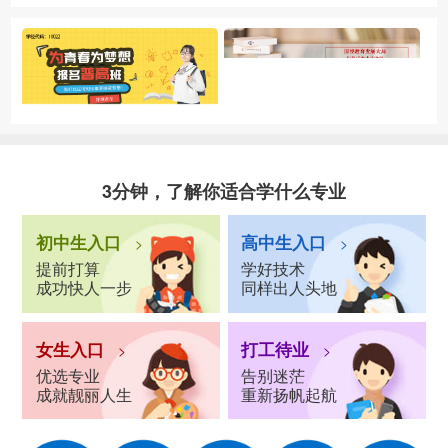
3分钟，了解你适合学什么专业
初中生入口
高中生入口
>
>
提前打算
学好技术
成功快人一步
同样出人头地
女生入口
打工待业
>
>
优选专业
告别迷茫
成就靓丽人生
重新扬帆起航