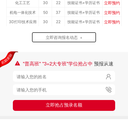
立即预约
化工工艺
30
22
技能证书+学历证书
立即预约
机电一体化技术
50
37
技能证书+学历证书
立即预约
3D打印技术应用
30
22
技能证书+学历证书
立即预约
数控加工(数控车
50
37
技能证书+学历证书
立即咨询报名动态 +
立即预约
焊接加工
30
22
技能证书+学历证书
工）
立即预约
消防工程技术
150
111
技能证书+学历证书
立即预约
农业机械运维
30
22
技能证书+学历证书
"普高班" "3+2大专班"学位抢占中
预报从速

立即预约
通信运营服务
30
22
技能证书+学历证书

立即预约
计算机应用与维修
50
37
技能证书+学历证书
立即预约

幼儿教育
150
111
技能证书+学历证书
立即预约
轨道交通车辆运检
50
37
技能证书+学历证书
立即抢占预录名额
立即预约
铁路客运服务
150
111
技能证书+学历证书
立即预约
新能源汽车技术
150
111
技能证书+学历证书
立即预约
公路施工与养护
30
22
技能证书+学历证书