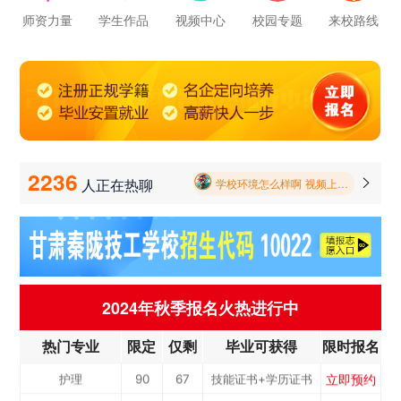
立即预约
轨道交通车辆运检
50
37
技能证书+学历证书
师资力量
学生作品
视频中心
校园专题
来校路线
立即预约
铁路客运服务
150
111
技能证书+学历证书
学校里面的漂亮女孩子多不多呀
立即预约
新能源汽车技术
150
111
技能证书+学历证书
报名要带哪些东西
立即预约
公路施工与养护
30
22
技能证书+学历证书
立即预约
电子商务
30
22
技能证书+学历证书
毕业以后的就业率怎么样呀
立即预约
电梯工程技术
30
22
技能证书+学历证书
2236
人正在热聊

学校环境怎么样啊 视频上看上去还挺不 错的 有实地去看过的么
立即预约
工业机器人运维
50
37
技能证书+学历证书
学校里面的漂亮女孩子多不多呀
立即预约
电子技术应用
50
37
技能证书+学历证书
立即预约
美容美发
50
37
技能证书+学历证书
报名要带哪些东西
立即预约
烹饪(中西式面点)
40
30
技能证书+学历证书
2024年秋季报名火热进行中
立即预约
烹饪(中式烹调)
40
30
技能证书+学历证书
热门专业
限定
仅剩
毕业可获得
限时报名
立即预约
健康服务与管理
40
30
技能证书+学历证书
立即预约
护理
90
67
技能证书+学历证书