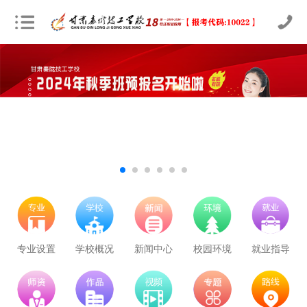
立即预约
农业机械运维
30
22
技能证书+学历证书
专业设置
学校概况
新闻中心
校园环境
就业指导
立即预约
通信运营服务
30
22
技能证书+学历证书
立即预约
计算机应用与维修
50
37
技能证书+学历证书
立即预约
幼儿教育
150
111
技能证书+学历证书